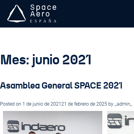
Skip
to
content
Space Aero España
SPACE Aero es una asociación sin ánimo de lucro que trabaj
Mes:
junio 2021
Asamblea General SPACE 2021
Posted on
1 de junio de 2021
21 de febrero de 2025
by
_admin_