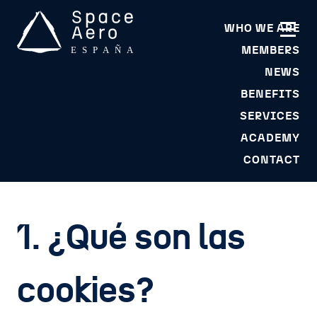
Skip
to
WHO WE ARE
content
MEMBERS
NEWS
BENEFITS
Space Aero España
SPACE Aero es una asociación sin ánimo de lucro que
SERVICES
Cookie Policy
trabaja en industria aeroespacial española
ACADEMY
CONTACT
1. ¿Qué son las
cookies?