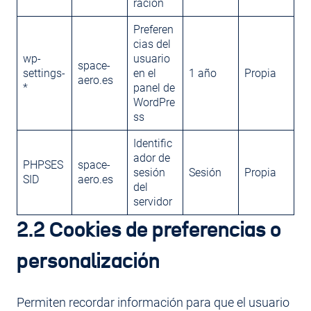
ración
Preferen
cias del
wp-
usuario
space-
settings-
en el
1 año
Propia
aero.es
*
panel de
WordPre
ss
Identific
ador de
PHPSES
space-
sesión
Sesión
Propia
SID
aero.es
del
servidor
2.2 Cookies de preferencias o
personalización
Permiten recordar información para que el usuario