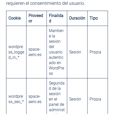
requieren el consentimiento del usuario.
Proveed
Finalida
Cookie
Duración
Tipo
or
d
Mantien
e la
sesión
wordpre
del
space-
ss_logge
usuario
Sesión
Propia
aero.es
d_in_*
autentic
ado en
WordPre
ss
Segurida
d de la
sesión
wordpre
space-
en el
Sesión
Propia
ss_sec_*
aero.es
panel de
administ