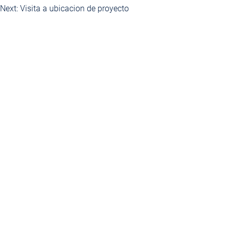
Next:
Visita a ubicacion de proyecto
de
entradas