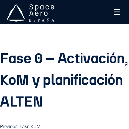
Skip
to
content
Space Aero España
SPACE Aero es una asociación sin ánimo de lucro que
trabaja en industria aeroespacial española
Fase 0 – Activación,
KoM y planificación
ALTEN
Previous:
Fase KOM
Navegación