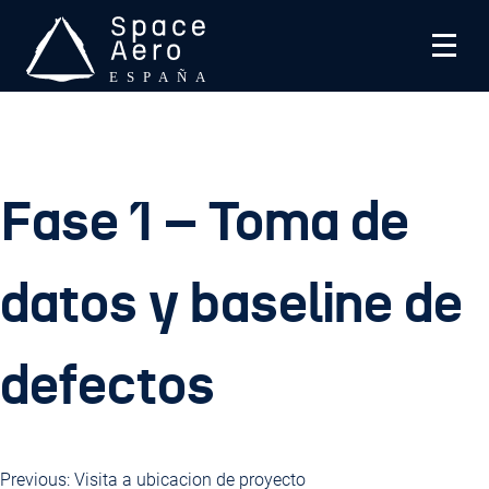
Skip
to
content
Space Aero España
SPACE Aero es una asociación sin ánimo de lucro que
trabaja en industria aeroespacial española
Fase 1 – Toma de
datos y baseline de
defectos
Previous:
Visita a ubicacion de proyecto
Navegación