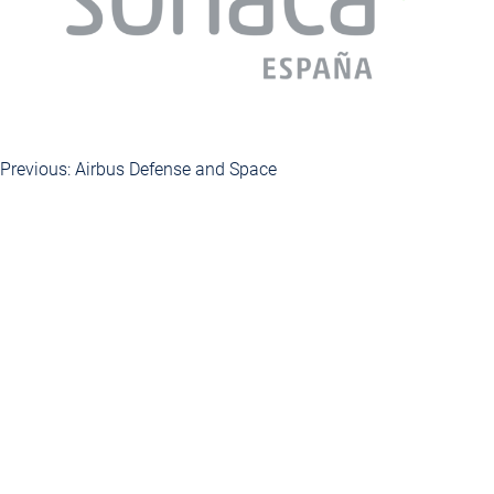
Previous:
Airbus Defense and Space
Navegación
de
entradas