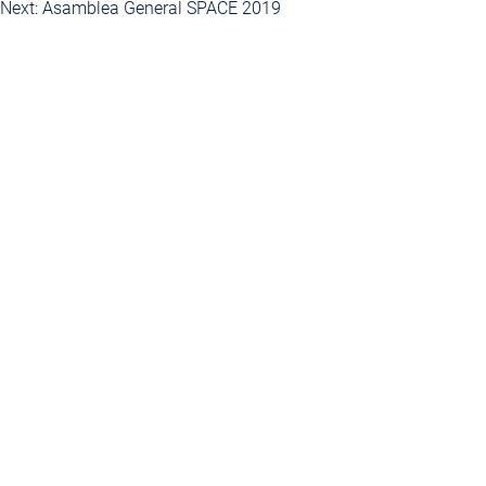
Next:
Asamblea General SPACE 2019
de
entradas