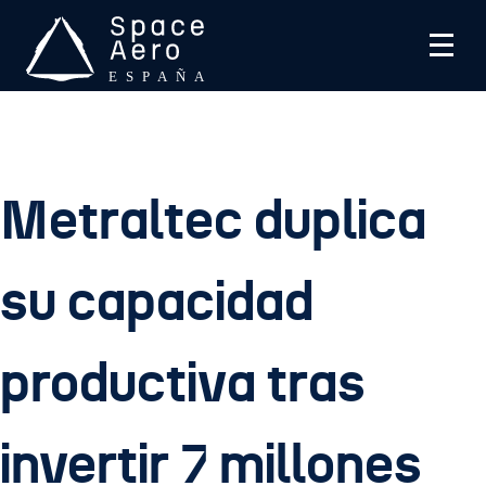
Skip
to
content
Space Aero España
SPACE Aero es una asociación sin ánimo de lucro que
trabaja en industria aeroespacial española
Metraltec duplica
su capacidad
productiva tras
invertir 7 millones