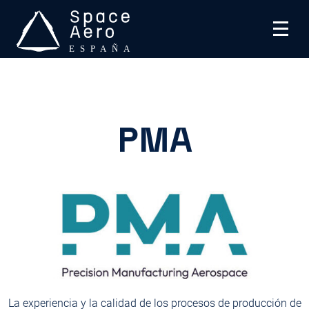
Skip
to
content
Space Aero España
SPACE Aero es una asociación sin ánimo de lucro que
trabaja en industria aeroespacial española
PMA
La experiencia y la calidad de los procesos de producción de