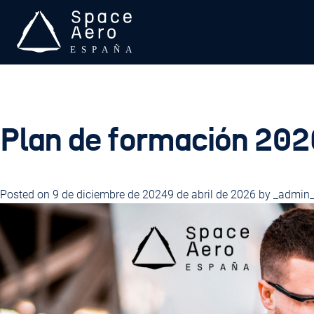
Skip
to
content
Space Aero España
SPACE Aero es una asociación sin ánimo de lucro que trabaj
Plan de formación 202
Posted on
9 de diciembre de 2024
9 de abril de 2026
by
_admin