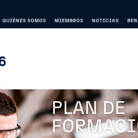
QUIÉNES SOMOS
MIEMBROS
NOTICIAS
BEN
a en industria aeroespacial española
6
_