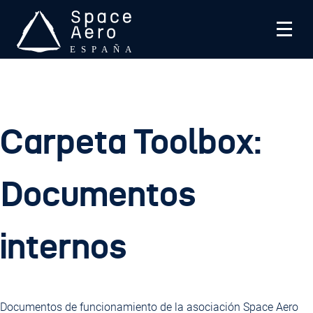
Skip
to
content
Space Aero España
SPACE Aero es una asociación sin ánimo de lucro que
trabaja en industria aeroespacial española
Carpeta Toolbox:
Documentos
internos
Documentos de funcionamiento de la asociación Space Aero