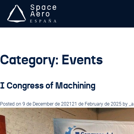
Skip
to
content
Space Aero España
SPACE Aero es una asociación sin ánimo de lucro que trabaj
Category:
Events
I Congress of Machining
Posted on
9 de December de 2021
21 de February de 2025
by
_a